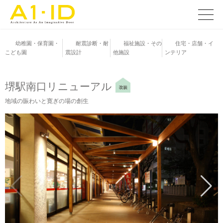
コ
ン
メ
ニ
テ
ュ
ン
幼稚園・保育園・
耐震診断・耐
福祉施設・その
住宅・店舗・イ
ー
こども園
震設計
他施設
ンテリア
ツ
へ
ス
堺駅南口リニューアル
キ
地域の賑わいと寛ぎの場の創生
ッ
プ