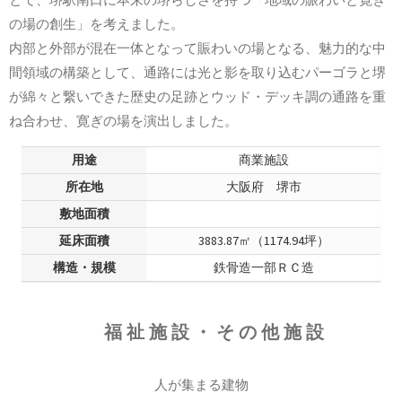
の場の創生」を考えました。
内部と外部が混在一体となって賑わいの場となる、魅力的な中
間領域の構築として、通路には光と影を取り込むパーゴラと堺
が綿々と繋いできた歴史の足跡とウッド・デッキ調の通路を重
ね合わせ、寛ぎの場を演出しました。
用途
商業施設
所在地
大阪府 堺市
敷地面積
延床面積
3883.87㎡（1174.94坪）
構造・規模
鉄骨造一部ＲＣ造
福祉施設・その他施設
人が集まる建物